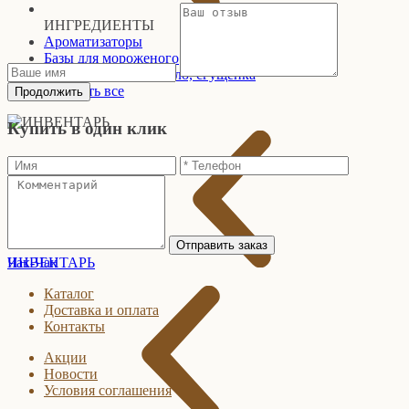
ИНГРЕДИЕНТЫ
Ароматизаторы
Базы для мороженого
Конфитюры и повидло, сгущенка
Показать все
Продолжить
Купить в один клик
Отправить заказ
ИНВЕНТАРЬ
Чак
-
Чак
Каталог
Доставка и оплата
Контакты
Акции
Новости
Условия соглашения