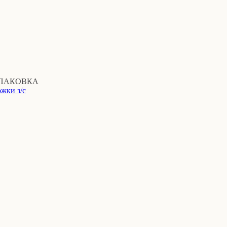
ПАКОВКА
жки з/с