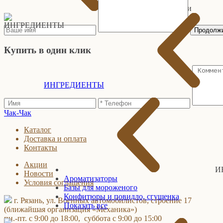
Категории
Продолж
Купить в один клик
ИНГРЕДИЕНТЫ
Чак
-
Чак
Каталог
Доставка и оплата
Контакты
Акции
И
Новости
Ароматизаторы
Условия соглашения
Базы для мороженого
Конфитюры и повидло, сгущенка
г. Рязань, ул. Военных автомобилистов, строение 17
Показать все
(ближайшая организация «Механика»)
пн.-пт. с 9:00 до 18:00, суббота с 9:00 до 15:00