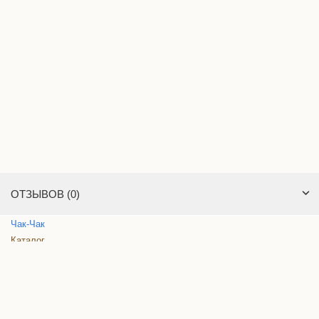
ОТЗЫВОВ (0)
Чак
-
Чак
Каталог
Доставка и оплата
Контакты
Акции
Новости