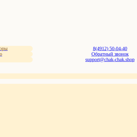
люры
8(4912) 50-04-40
о
Обратный звонок
support@chak-chak.shop