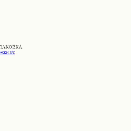
ПАКОВКА
жки з/с