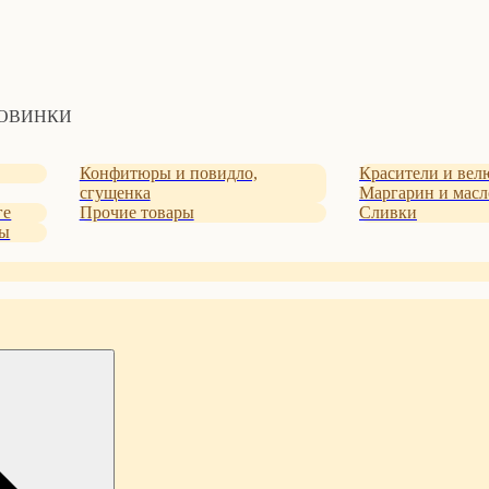
ОВИНКИ
Конфитюры и повидло,
Красители и ве
сгущенка
Маргарин и масл
ге
Прочие товары
Сливки
ты