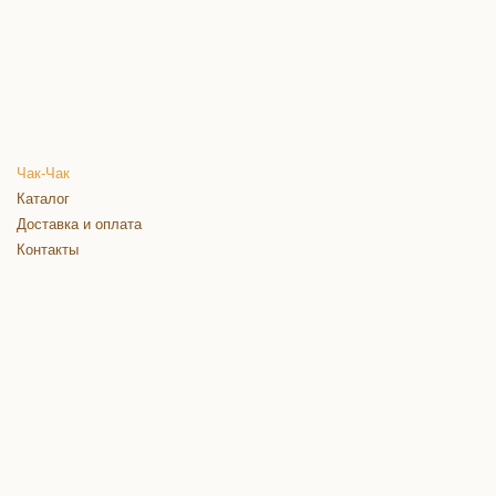
Чак
-
Чак
Каталог
Доставка и оплата
Контакты
Акции
Новости
Условия соглашения
г. Рязань, ул. Военных автомобилистов, строение 17
(ближайшая организация «Механика»)
пн.-пт. с 9:00 до 18:00, суббота с 9:00 до 15:00
8(4912) 500-440
8(4912) 427-092
Обратный звонок